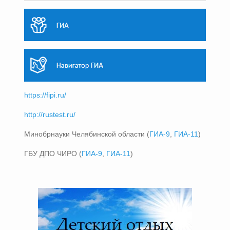
https://fipi.ru/
http://rustest.ru/
Минобрнауки Челябинской области (
ГИА-9
,
ГИА-11
)
ГБУ ДПО ЧИРО (
ГИА-9
,
ГИА-11
)