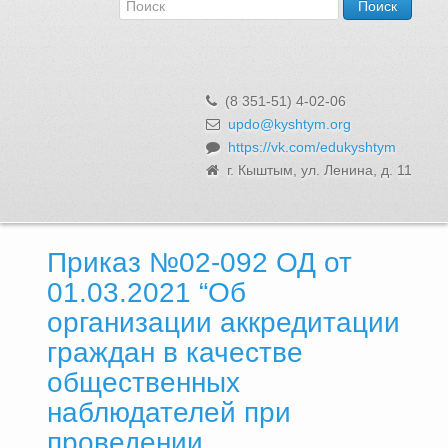
Об Управлении
Контакты и реквизиты
Структура, сотрудники и функции
Муниципальная служба и вакансии
(8 351-51) 4-02-06
Информационные системы, реестры и банки данных
updo@kyshtym.org
https://vk.com/edukyshtym
Закупки для муниципальных нужд
г. Кыштым, ул. Ленина, д. 11
Использование бюджетных средств
Обращения и личный прием
Приказ №02-092 ОД от
01.03.2021 “Об
организации аккредитации
граждан в качестве
общественных
наблюдателей при
проведении