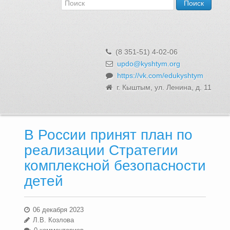
Об Управлении
Контакты и реквизиты
Структура, сотрудники и функции
Муниципальная служба и вакансии
(8 351-51) 4-02-06
Информационные системы, реестры и банки данных
updo@kyshtym.org
https://vk.com/edukyshtym
Закупки для муниципальных нужд
г. Кыштым, ул. Ленина, д. 11
Использование бюджетных средств
Обращения и личный прием
В России принят план по
реализации Стратегии
комплексной безопасности
детей
06 декабря 2023
Л.В. Козлова