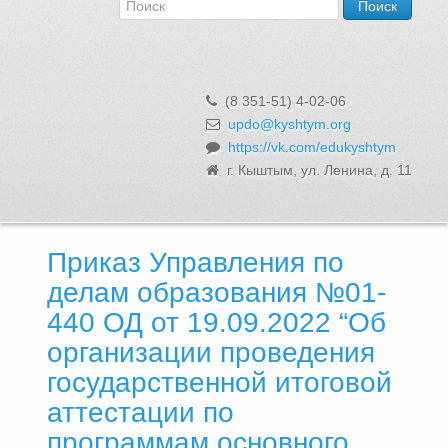
Об Управлении
Контакты и реквизиты
Структура, сотрудники и функции
Муниципальная служба и вакансии
(8 351-51) 4-02-06
Информационные системы, реестры и банки данных
updo@kyshtym.org
https://vk.com/edukyshtym
Закупки для муниципальных нужд
г. Кыштым, ул. Ленина, д. 11
Использование бюджетных средств
Обращения и личный прием
Приказ Управления по
делам образования №01-
440 ОД от 19.09.2022 “Об
организации проведения
государственной итоговой
аттестации по
программам основного