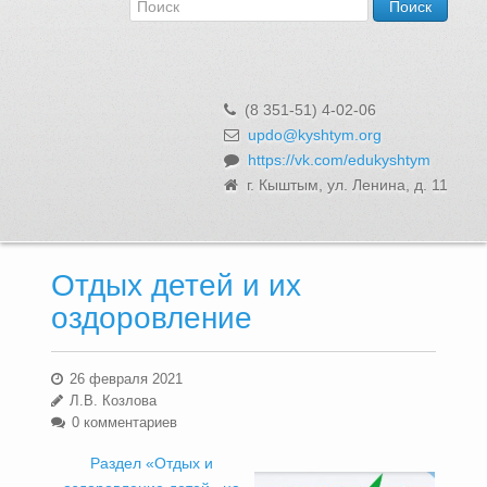
Об Управлении
Контакты и реквизиты
Структура, сотрудники и функции
Муниципальная служба и вакансии
(8 351-51) 4-02-06
Информационные системы, реестры и банки данных
updo@kyshtym.org
https://vk.com/edukyshtym
Закупки для муниципальных нужд
г. Кыштым, ул. Ленина, д. 11
Использование бюджетных средств
Обращения и личный прием
Отдых детей и их
оздоровление
26 февраля 2021
Л.В. Козлова
0 комментариев
Раздел «Отдых и