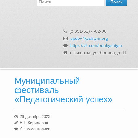
Об Управлении
Контакты и реквизиты
Структура, сотрудники и функции
Муниципальная служба и вакансии
(8 351-51) 4-02-06
Информационные системы, реестры и банки данных
updo@kyshtym.org
https://vk.com/edukyshtym
Закупки для муниципальных нужд
г. Кыштым, ул. Ленина, д. 11
Использование бюджетных средств
Обращения и личный прием
Муниципальный
фестиваль
«Педагогический успех»
26 декабря 2023
Е.Г. Кириллова
0 комментариев