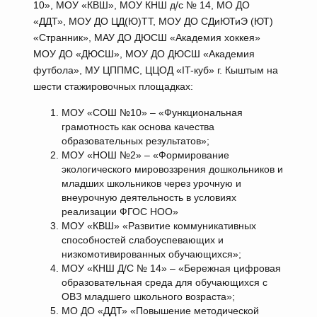
10», МОУ «КВШ», МОУ КНШ д/с № 14, МО ДО
«ДДТ», МОУ ДО ЦД(Ю)ТТ, МОУ ДО СДиЮТиЭ (ЮТ)
«Странник», МАУ ДО ДЮСШ «Академия хоккея»
МОУ ДО «ДЮСШ», МОУ ДО ДЮСШ «Академия
футбола», МУ ЦППМС, ЦЦОД «IT-куб» г. Кыштым на
шести стажировочных площадках:
МОУ «СОШ №10» – «Функциональная
грамотность как основа качества
образовательных результатов»;
МОУ «НОШ №2» – «Формирование
экологического мировоззрения дошкольников и
младших школьников через урочную и
внеурочную деятельность в условиях
реализации ФГОС НОО»
МОУ «КВШ» «Развитие коммуникативных
способностей слабоуспевающих и
низкомотивированных обучающихся»;
МОУ «КНШ Д/С № 14» – «Бережная цифровая
образовательная среда для обучающихся с
ОВЗ младшего школьного возраста»;
МО ДО «ДДТ» «Повышение методической