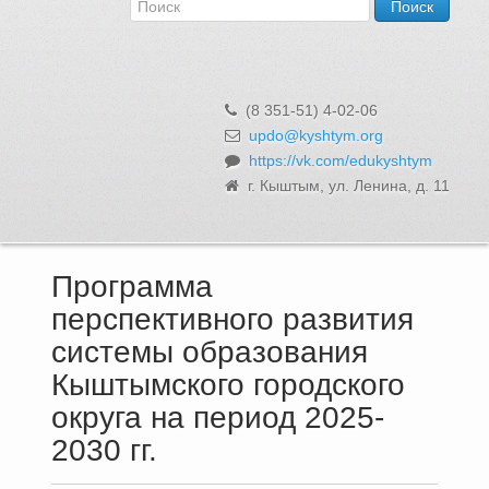
Об Управлении
Контакты и реквизиты
Структура, сотрудники и функции
Муниципальная служба и вакансии
(8 351-51) 4-02-06
Информационные системы, реестры и банки данных
updo@kyshtym.org
https://vk.com/edukyshtym
Закупки для муниципальных нужд
г. Кыштым, ул. Ленина, д. 11
Использование бюджетных средств
Обращения и личный прием
Программа
перспективного развития
системы образования
Кыштымского городского
округа на период 2025-
2030 гг.