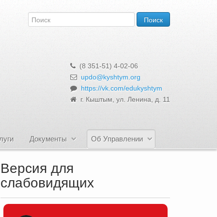
(8 351-51) 4-02-06
updo@kyshtym.org
https://vk.com/edukyshtym
г. Кыштым, ул. Ленина, д. 11
луги
Документы
Об Управлении
Версия для
слабовидящих