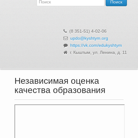
Об Управлении
Контакты и реквизиты
Структура, сотрудники и функции
Муниципальная служба и вакансии
(8 351-51) 4-02-06
Информационные системы, реестры и банки данных
updo@kyshtym.org
https://vk.com/edukyshtym
Закупки для муниципальных нужд
г. Кыштым, ул. Ленина, д. 11
Использование бюджетных средств
Обращения и личный прием
Независимая оценка
качества образования