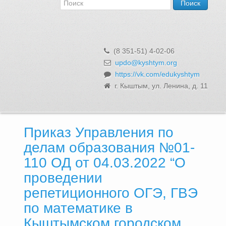
Об Управлении
Контакты и реквизиты
Структура, сотрудники и функции
Муниципальная служба и вакансии
(8 351-51) 4-02-06
Информационные системы, реестры и банки данных
updo@kyshtym.org
https://vk.com/edukyshtym
Закупки для муниципальных нужд
г. Кыштым, ул. Ленина, д. 11
Использование бюджетных средств
Обращения и личный прием
Приказ Управления по
делам образования №01-
110 ОД от 04.03.2022 “О
проведении
репетиционного ОГЭ, ГВЭ
по математике в
Кыштымском городском