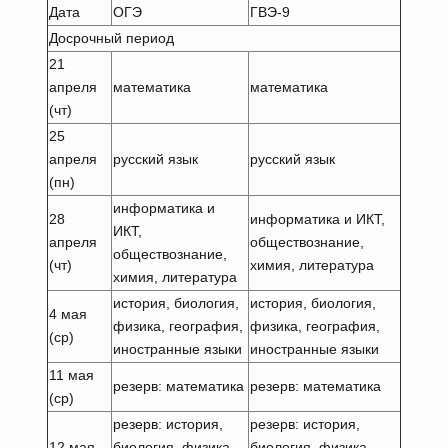
Дата
ОГЭ
ГВЭ-9
Досрочный период
21
апреля
математика
математика
(чт)
25
апреля
русский язык
русский язык
(пн)
информатика и
28
информатика и ИКТ,
ИКТ,
апреля
обществознание,
обществознание,
(чт)
химия, литература
химия, литература
история, биология,
история, биология,
4 мая
физика, география,
физика, география,
(ср)
иностранные языки
иностранные языки
11 мая
резерв: математика
резерв: математика
(ср)
резерв: история,
резерв: история,
12 мая
биология, физика,
биология, физика,