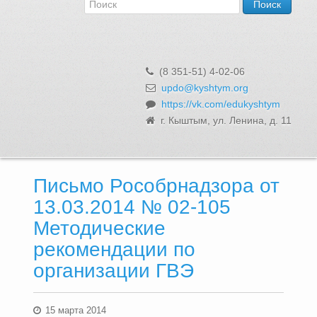
Об Управлении
Контакты и реквизиты
Структура, сотрудники и функции
Муниципальная служба и вакансии
(8 351-51) 4-02-06
Информационные системы, реестры и банки данных
updo@kyshtym.org
https://vk.com/edukyshtym
Закупки для муниципальных нужд
г. Кыштым, ул. Ленина, д. 11
Использование бюджетных средств
Обращения и личный прием
Письмо Рособрнадзора от
13.03.2014 № 02-105
Методические
рекомендации по
организации ГВЭ
15 марта 2014