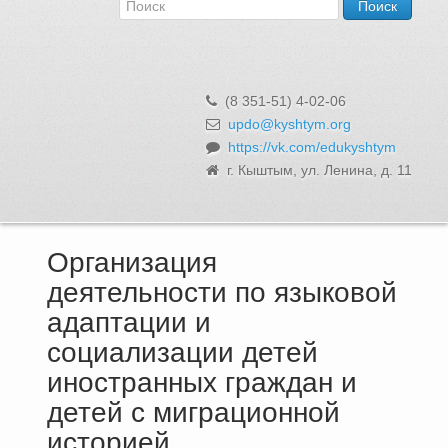
Об Управлении
Контакты и реквизиты
Структура, сотрудники и функции
Муниципальная служба и вакансии
(8 351-51) 4-02-06
Информационные системы, реестры и банки данных
updo@kyshtym.org
https://vk.com/edukyshtym
Закупки для муниципальных нужд
г. Кыштым, ул. Ленина, д. 11
Использование бюджетных средств
Обращения и личный прием
Организация
деятельности по языковой
адаптации и
социализации детей
иностранных граждан и
детей с миграционной
историей