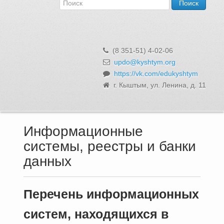
Об Управлении
Контакты и реквизиты
Структура, сотрудники и функции
Муниципальная служба и вакансии
(8 351-51) 4-02-06
Информационные системы, реестры и банки данных
updo@kyshtym.org
https://vk.com/edukyshtym
Закупки для муниципальных нужд
г. Кыштым, ул. Ленина, д. 11
Использование бюджетных средств
Обращения и личный прием
Информационные
системы, реестры и банки
данных
Перечень информационных
систем, находящихся в