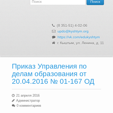
Об Управлении
Контакты и реквизиты
Структура, сотрудники и функции
Муниципальная служба и вакансии
(8 351-51) 4-02-06
Информационные системы, реестры и банки данных
updo@kyshtym.org
https://vk.com/edukyshtym
Закупки для муниципальных нужд
г. Кыштым, ул. Ленина, д. 11
Использование бюджетных средств
Обращения и личный прием
Приказ Управления по
делам образования от
20.04.2016 № 01-167 ОД
21 апреля 2016
Администратор
0 комментариев