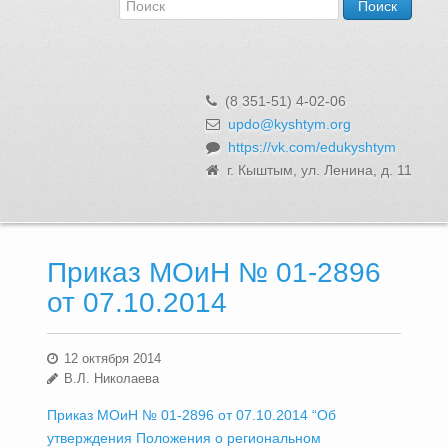
Об Управлении
Контакты и реквизиты
Структура, сотрудники и функции
Муниципальная служба и вакансии
(8 351-51) 4-02-06
Информационные системы, реестры и банки данных
updo@kyshtym.org
https://vk.com/edukyshtym
Закупки для муниципальных нужд
г. Кыштым, ул. Ленина, д. 11
Использование бюджетных средств
Обращения и личный прием
Приказ МОиН № 01-2896
от 07.10.2014
12 октября 2014
В.Л. Николаева
Приказ МОиН № 01-2896 от 07.10.2014 “Об
утверждения Положения о региональном