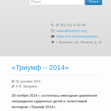
Об Управлении
Контакты и реквизиты
Структура, сотрудники и функции
Муниципальная служба и вакансии
(8 351-51) 4-02-06
Информационные системы, реестры и банки данных
updo@kyshtym.org
https://vk.com/edukyshtym
Закупки для муниципальных нужд
г. Кыштым, ул. Ленина, д. 11
Использование бюджетных средств
Обращения и личный прием
«Триумф – 2014»
02 декабря 2014
А.В. Шмарина
28 ноября 2014 г. состоялась ежегодная церемония
награждения одаренных детей и талантливой
молодежи «Триумф 2014».