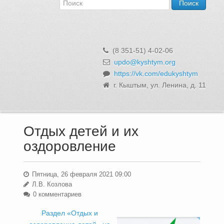
Об Управлении
Контакты и реквизиты
Структура, сотрудники и функции
Муниципальная служба и вакансии
(8 351-51) 4-02-06
Информационные системы, реестры и банки данных
updo@kyshtym.org
https://vk.com/edukyshtym
Закупки для муниципальных нужд
г. Кыштым, ул. Ленина, д. 11
Использование бюджетных средств
Обращения и личный прием
Отдых детей и их
оздоровление
Пятница, 26 февраля 2021 09:00
Л.В. Козлова
0 комментариев
Раздел «Отдых и