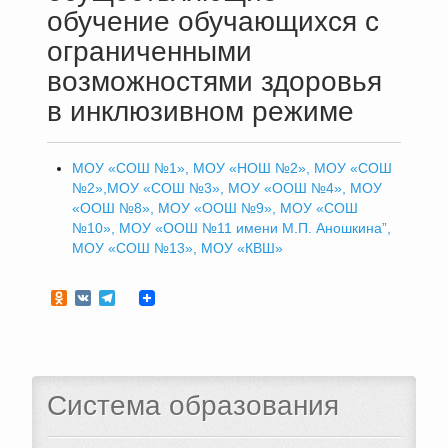
обучение обучающихся с
ограниченными
возможностями здоровья
в инклюзивном режиме
МОУ «СОШ №1», МОУ «НОШ №2», МОУ «СОШ
№2»,МОУ «СОШ №3», МОУ «ООШ №4», МОУ
«ООШ №8», МОУ «ООШ №9», МОУ «СОШ
№10», МОУ «ООШ №11 имени М.П. Аношкина”,
МОУ «СОШ №13», МОУ «КВШ»
Odnoklassniki
VK
Telegram
Система образования