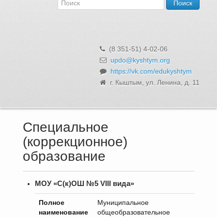
Об Управлении
Контакты и реквизиты
Структура, сотрудники и функции
Муниципальная служба и вакансии
(8 351-51) 4-02-06
Информационные системы, реестры и банки данных
updo@kyshtym.org
https://vk.com/edukyshtym
Закупки для муниципальных нужд
г. Кыштым, ул. Ленина, д. 11
Использование бюджетных средств
Обращения и личный прием
Специальное
(коррекционное)
образование
МОУ «С(к)ОШ №5 VIII вида»
Полное
Муниципальное
наименование
общеобразовательное