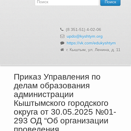
Об Управлении
Контакты и реквизиты
Структура, сотрудники и функции
Муниципальная служба и вакансии
(8 351-51) 4-02-06
Информационные системы, реестры и банки данных
updo@kyshtym.org
https://vk.com/edukyshtym
Закупки для муниципальных нужд
г. Кыштым, ул. Ленина, д. 11
Использование бюджетных средств
Обращения и личный прием
Приказ Управления по
делам образования
администрации
Кыштымского городского
округа от 30.05.2025 №01-
293 ОД “Об организации
проведения