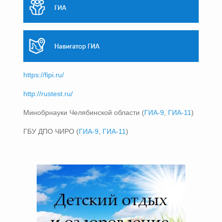
https://fipi.ru/
http://rustest.ru/
Минобрнауки Челябинской области (
ГИА-9
,
ГИА-11
)
ГБУ ДПО ЧИРО (
ГИА-9
,
ГИА-11
)