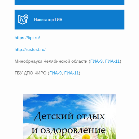
https://fipi.ru/
http://rustest.ru/
Минобрнауки Челябинской области (
ГИА-9
,
ГИА-11
)
ГБУ ДПО ЧИРО (
ГИА-9
,
ГИА-11
)