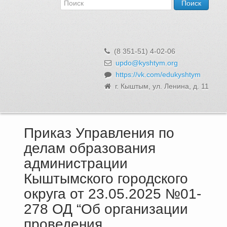
Об Управлении
Контакты и реквизиты
Структура, сотрудники и функции
Муниципальная служба и вакансии
(8 351-51) 4-02-06
Информационные системы, реестры и банки данных
updo@kyshtym.org
https://vk.com/edukyshtym
Закупки для муниципальных нужд
г. Кыштым, ул. Ленина, д. 11
Использование бюджетных средств
Обращения и личный прием
Приказ Управления по
делам образования
администрации
Кыштымского городского
округа от 23.05.2025 №01-
278 ОД “Об организации
проведения