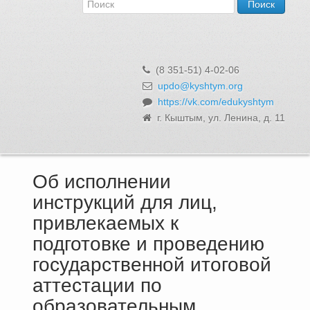
Об Управлении
Контакты и реквизиты
Структура, сотрудники и функции
Муниципальная служба и вакансии
(8 351-51) 4-02-06
Информационные системы, реестры и банки данных
updo@kyshtym.org
https://vk.com/edukyshtym
Закупки для муниципальных нужд
г. Кыштым, ул. Ленина, д. 11
Использование бюджетных средств
Обращения и личный прием
Об исполнении
инструкций для лиц,
привлекаемых к
подготовке и проведению
государственной итоговой
аттестации по
образовательным