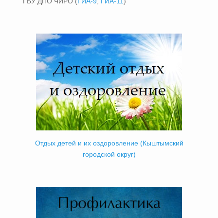
ГБУ ДПО ЧИРО (
ГИА-9
,
ГИА-11
)
Отдых детей и их оздоровление (Кыштымский
городской округ)