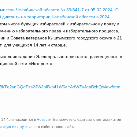
миссии Челябинской области № 59/841-7 от 05.02.2024 “О
диктант» на территории Челябинской области в 2024
том числе будущих избирателей к избирательному праву и
учению избирательного права и избирательного процесса,
ии и Совета ветеранов Кыштымского городского округа
с 21
т для учащихся 14 лет и старше.
выполнив задания Электорального диктанта, размещенные в
ционной сети «Интернет».
xjwGBkTq2ynGQdPzs2JWJbIB-b41W6aYAdWZyJgaBzbQ/viewform
 14:45 и находится в
Новости
. Вы можете следить за ответами к этой
атную ссылку
с вашего собственного сайта.