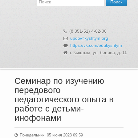
Об Управлении
Контакты и реквизиты
Структура, сотрудники и функции
Муниципальная служба и вакансии
(8 351-51) 4-02-06
Информационные системы, реестры и банки данных
updo@kyshtym.org
https://vk.com/edukyshtym
Закупки для муниципальных нужд
г. Кыштым, ул. Ленина, д. 11
Использование бюджетных средств
Обращения и личный прием
Семинар по изучению
передового
педагогического опыта в
работе с детьми-
инофонами
Понедельник, 05 июня 2023 09:59