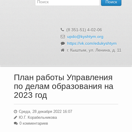
Об Управлении
Контакты и реквизиты
Структура, сотрудники и функции
Муниципальная служба и вакансии
(8 351-51) 4-02-06
Информационные системы, реестры и банки данных
updo@kyshtym.org
https://vk.com/edukyshtym
Закупки для муниципальных нужд
г. Кыштым, ул. Ленина, д. 11
Использование бюджетных средств
Обращения и личный прием
План работы Управления
по делам образования на
2023 год
Среда, 28 декабря 2022 16:07
Ю.Г. Корабельникова
0 комментариев