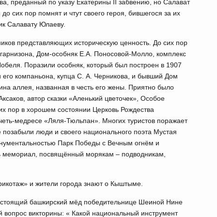
а, преданный по указу Екатерины II забвению, но Салават
о сих пор помнят и чтут своего героя, бившегося за их
ик Салавату Юлаеву.
иков представляющих историческую ценность. До сих пор
гарнизона, Дом-особняк Е.А. Поносовой-Молло, комплекс
Нобеля. Поразили особняк, который был построен в 1907
и его компаньона, купца С. А. Черникова, и бывший Дом
на аллея, названная в честь его жены. Приятно было
Аксаков, автор сказки «Аленький цветочек», Особое
их пор в хорошем состоянии Церковь Рождества
четь-медресе «Ляля-Тюльпан». Многих туристов поражает
 позабыли люди и своего национального поэта Мустая
онументальностью Парк Победы с Вечным огнём и
ть мемориал, посвящённый морякам – подводникам,
рикотаж» и жители города знают о Кыштыме.
настоящий башкирский мёд победительнице Шеиной Нине
й вопрос викторины: « Какой национальный инструмент