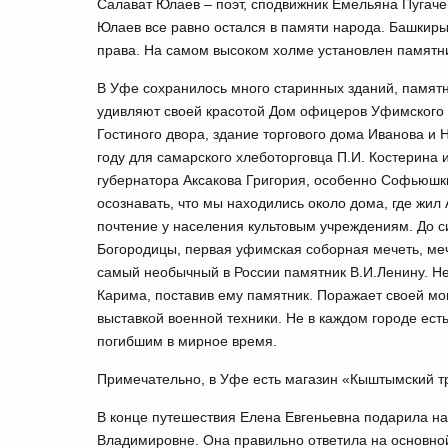
Салават Юлаев – поэт, сподвижник Емельяна Пугачев
Юлаев все равно остался в памяти народа. Башкиры д
права. На самом высоком холме установлен памятн
В Уфе сохранилось много старинных зданий, памятн
удивляют своей красотой Дом офицеров Уфимского 
Гостиного двора, здание торгового дома Иванова и 
году для самарского хлеботорговца П.И. Костерина 
губернатора Аксакова Григория, особенно Софьюшки
осознавать, что мы находились около дома, где жил 
почтение у населения культовым учреждениям. До с
Богородицы, первая уфимская соборная мечеть, ме
самый необычный в России памятник В.И.Ленину. Не
Карима, поставив ему памятник. Поражает своей м
выставкой военной техники. Не в каждом городе ес
погибшим в мирное время.
Примечательно, в Уфе есть магазин «Кыштымский т
В конце путешествия Елена Евгеньевна подарила 
Владимировне. Она правильно ответила на основно