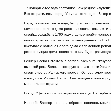
17 ноября 2022 года состоялось очередное «путеше
Все отправились в город Уфу на теплоходе «Ветер в
Перед началом, как всегда, был рассказ о Кыштыме
Каменного белого дома работник библиотеки им. Б
стройка усадьбы в 1760 году с целью приближенность
имени архитектора так и нет точных данных. В 192
выступал с балкона Белого дома с пламенной рево
реконструкция дома, после чего там будет размещат
Реннер Елена Евгеньевна согласилась быть экскурс
широкой реки Белой, в которую впадают реки Уфа и
строительства Уфимского кремля. Основателем креп
воеводой – Михаил Нагой. В настоящее время город
мегаполисов страны.
Вокруг Уфы в изобилии водились куницы. На гербе 
На гербе Башкортостана изображен национальный г