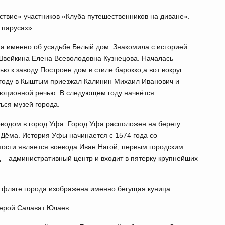
ствие» участников «Клуба путешественников на диване».
 парусах».
, а именно об усадьбе Белый дом. Знакомила с историей
.Швейкина Елена Всеволодовна Кузнецова. Началась
ю к заводу Построен дом в стиле барокко,а вот вокруг
1 году в Кыштым приезжал Калинин Михаил Иванович и
люционной речью. В следующем году начнётся
ься музей города.
оводом в город Уфа. Город Уфа расположен на берегу
 Дёма. История Уфы начинается с 1574 года со
ости является воевода Иван Нагой, первым городским
 – административный центр и входит в пятерку крупнейших
и флаге города изображена именно бегущая куница.
ерой Салават Юлаев.