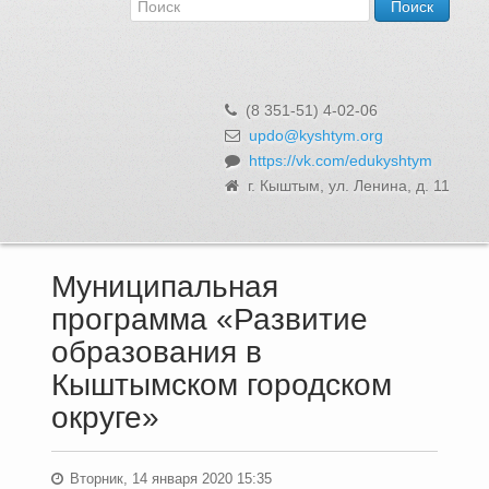
Об Управлении
Контакты и реквизиты
Структура, сотрудники и функции
Муниципальная служба и вакансии
(8 351-51) 4-02-06
Информационные системы, реестры и банки данных
updo@kyshtym.org
https://vk.com/edukyshtym
Закупки для муниципальных нужд
г. Кыштым, ул. Ленина, д. 11
Использование бюджетных средств
Обращения и личный прием
Муниципальная
программа «Развитие
образования в
Кыштымском городском
округе»
Вторник, 14 января 2020 15:35