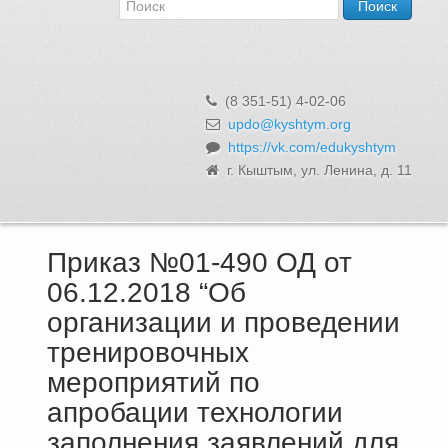
Об Управлении
Контакты и реквизиты
Структура, сотрудники и функции
Муниципальная служба и вакансии
(8 351-51) 4-02-06
Информационные системы, реестры и банки данных
updo@kyshtym.org
https://vk.com/edukyshtym
Закупки для муниципальных нужд
г. Кыштым, ул. Ленина, д. 11
Использование бюджетных средств
Обращения и личный прием
Приказ №01-490 ОД от
06.12.2018 “Об
организации и проведении
тренировочных
мероприятий по
апробации технологии
заполнения заявлений для