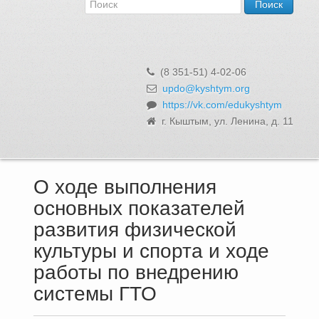
Об Управлении
Контакты и реквизиты
Структура, сотрудники и функции
Муниципальная служба и вакансии
(8 351-51) 4-02-06
Информационные системы, реестры и банки данных
updo@kyshtym.org
https://vk.com/edukyshtym
Закупки для муниципальных нужд
г. Кыштым, ул. Ленина, д. 11
Использование бюджетных средств
Обращения и личный прием
О ходе выполнения
основных показателей
развития физической
культуры и спорта и ходе
работы по внедрению
системы ГТО