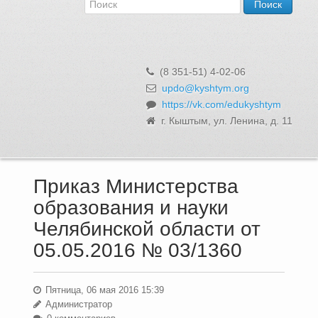
Об Управлении
Контакты и реквизиты
Структура, сотрудники и функции
Муниципальная служба и вакансии
(8 351-51) 4-02-06
Информационные системы, реестры и банки данных
updo@kyshtym.org
https://vk.com/edukyshtym
Закупки для муниципальных нужд
г. Кыштым, ул. Ленина, д. 11
Использование бюджетных средств
Обращения и личный прием
Приказ Министерства
образования и науки
Челябинской области от
05.05.2016 № 03/1360
Пятница, 06 мая 2016 15:39
Администратор