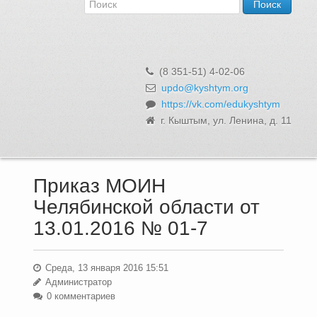
Об Управлении
Контакты и реквизиты
Структура, сотрудники и функции
Муниципальная служба и вакансии
(8 351-51) 4-02-06
Информационные системы, реестры и банки данных
updo@kyshtym.org
https://vk.com/edukyshtym
Закупки для муниципальных нужд
г. Кыштым, ул. Ленина, д. 11
Использование бюджетных средств
Обращения и личный прием
Приказ МОИН
Челябинской области от
13.01.2016 № 01-7
Среда, 13 января 2016 15:51
Администратор
0 комментариев