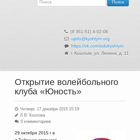
Об Управлении
Контакты и реквизиты
Структура, сотрудники и функции
Муниципальная служба и вакансии
(8 351-51) 4-02-06
Информационные системы, реестры и банки данных
updo@kyshtym.org
https://vk.com/edukyshtym
Закупки для муниципальных нужд
г. Кыштым, ул. Ленина, д. 11
Использование бюджетных средств
Обращения и личный прием
Открытие волейбольного
клуба «Юность»
Четверг, 17 декабря 2015 15:19
Л.В. Козлова
0 комментариев
29 октября 2015 г в