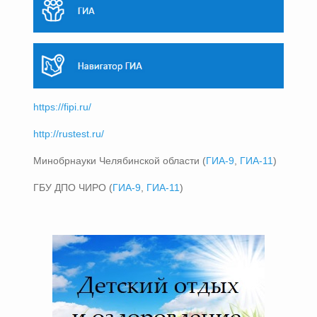
https://fipi.ru/
http://rustest.ru/
Минобрнауки Челябинской области (
ГИА-9
,
ГИА-11
)
ГБУ ДПО ЧИРО (
ГИА-9
,
ГИА-11
)