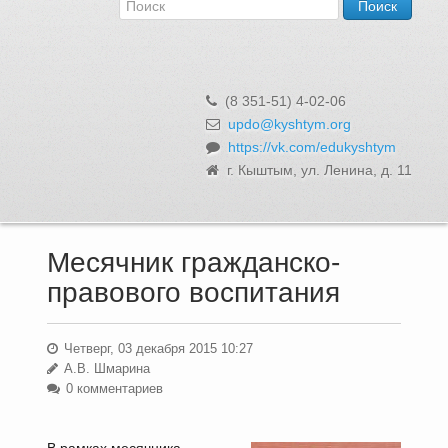
Об Управлении
Контакты и реквизиты
Структура, сотрудники и функции
Муниципальная служба и вакансии
(8 351-51) 4-02-06
Информационные системы, реестры и банки данных
updo@kyshtym.org
https://vk.com/edukyshtym
Закупки для муниципальных нужд
г. Кыштым, ул. Ленина, д. 11
Использование бюджетных средств
Обращения и личный прием
Месячник гражданско-
правового воспитания
Четверг, 03 декабря 2015 10:27
А.В. Шмарина
0 комментариев