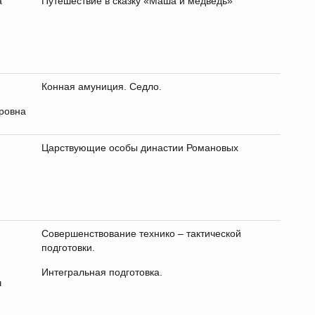
а
Путешествие в сказку «Маша и медведь»
Конная амуниция. Седло.
ровна
Царствующие особы династии Романовых
Совершенствование технико – тактической
подготовки.
Интегральная подготовка.
ч