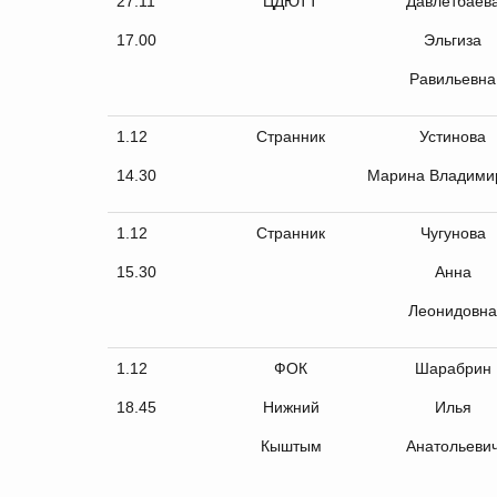
27.11
ЦДЮТТ
Давлетбаев
17.00
Эльгиза
Равильевна
1.12
Странник
Устинова
14.30
Марина Владими
1.12
Странник
Чугунова
15.30
Анна
Леонидовна
1.12
ФОК
Шарабрин
18.45
Нижний
Илья
Кыштым
Анатольеви