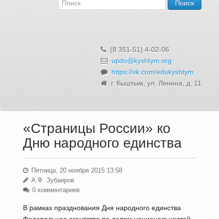
Об Управлении
Контакты и реквизиты
Структура, сотрудники и функции
Муниципальная служба и вакансии
(8 351-51) 4-02-06
Информационные системы, реестры и банки данных
updo@kyshtym.org
https://vk.com/edukyshtym
Закупки для муниципальных нужд
г. Кыштым, ул. Ленина, д. 11
Использование бюджетных средств
Обращения и личный прием
«Страницы России» ко
Дню народного единства
Пятница, 20 ноября 2015 13:58
А.Ф. Зубаиров
0 комментариев
В рамках празднования Дня народного единства