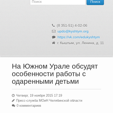
Об Управлении
Контакты и реквизиты
Структура, сотрудники и функции
Муниципальная служба и вакансии
(8 351-51) 4-02-06
Информационные системы, реестры и банки данных
updo@kyshtym.org
https://vk.com/edukyshtym
Закупки для муниципальных нужд
г. Кыштым, ул. Ленина, д. 11
Использование бюджетных средств
Обращения и личный прием
На Южном Урале обсудят
особенности работы с
одаренными детьми
Четверг, 19 ноября 2015 17:19
Пресс-служба МОиН Челябинской области
0 комментариев