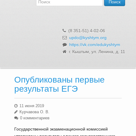
Об Управлении
Контакты и реквизиты
Структура, сотрудники и функции
Муниципальная служба и вакансии
(8 351-51) 4-02-06
Информационные системы, реестры и банки данных
updo@kyshtym.org
https://vk.com/edukyshtym
Закупки для муниципальных нужд
г. Кыштым, ул. Ленина, д. 11
Использование бюджетных средств
Обращения и личный прием
Опубликованы первые
результаты ЕГЭ
11 июня 2019
Курчавова О. В.
0 комментариев
Государственной экзаменационной комиссией