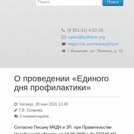
Об Управлении
Контакты и реквизиты
Структура, сотрудники и функции
Муниципальная служба и вакансии
(8 351-51) 4-02-06
Информационные системы, реестры и банки данных
updo@kyshtym.org
https://vk.com/edukyshtym
Закупки для муниципальных нужд
г. Кыштым, ул. Ленина, д. 11
Использование бюджетных средств
Обращения и личный прием
О проведении «Единого
дня профилактики»
Четверг, 28 мая 2026 13:40
Г.В. Екимова
0 комментариев
Согласно Письму МКДН и ЗП при Правительстве