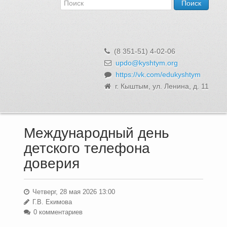
Об Управлении
Контакты и реквизиты
Структура, сотрудники и функции
Муниципальная служба и вакансии
(8 351-51) 4-02-06
Информационные системы, реестры и банки данных
updo@kyshtym.org
https://vk.com/edukyshtym
Закупки для муниципальных нужд
г. Кыштым, ул. Ленина, д. 11
Использование бюджетных средств
Обращения и личный прием
Международный день
детского телефона
доверия
Четверг, 28 мая 2026 13:00
Г.В. Екимова
0 комментариев